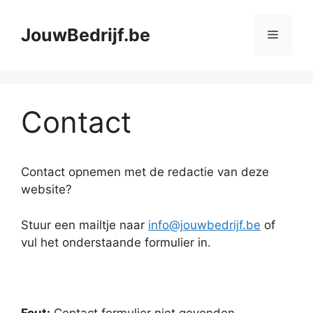
Spring
naar
JouwBedrijf.be
Menu
de
inhoud
Contact
Contact opnemen met de redactie van deze
website?
Stuur een mailtje naar
info@jouwbedrijf.be
of
vul het onderstaande formulier in.
Fout:
Contact formulier niet gevonden.